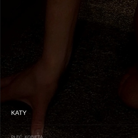
KATY
PŁEĆ: KOBIETA