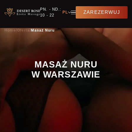
PN. - ND.:
ZAREZERWUJ
PL
10 - 22
Home
/
Oferta
/
Masaż Nuru
MASAŻ NURU
W WARSZAWIE