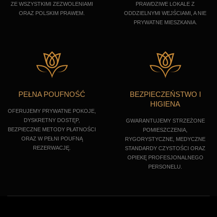
ZE WSZYSTKIMI ZEZWOLENIAMI
PRAWDZIWE LOKALE Z
ORAZ POLSKIM PRAWEM.
ODDZIELNYMI WEJŚCIAMI, A NIE
PRYWATNE MIESZKANIA.
PEŁNA POUFNOŚĆ
BEZPIECZEŃSTWO I
HIGIENA
OFERUJEMY PRYWATNE POKOJE,
DYSKRETNY DOSTĘP,
GWARANTUJEMY STRZEŻONE
BEZPIECZNE METODY PŁATNOŚCI
POMIESZCZENIA,
ORAZ W PEŁNI POUFNĄ
RYGORYSTYCZNE, MEDYCZNE
REZERWACJĘ.
STANDARDY CZYSTOŚCI ORAZ
OPIEKĘ PROFESJONALNEGO
PERSONELU.