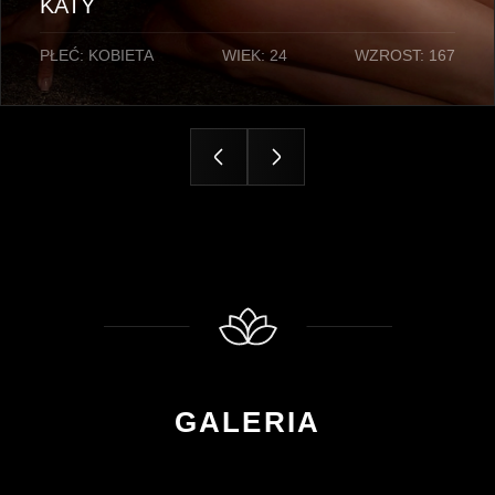
KATY
PŁEĆ: KOBIETA
WIEK: 24
WZROST: 167
GALERIA