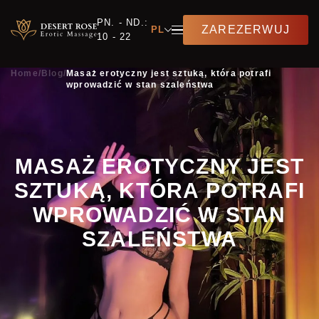
PN. - ND.:
ZAREZERWUJ
PL
10 - 22
Home
/
Blog
/
Masaż erotyczny jest sztuką, która potrafi
wprowadzić w stan szaleństwa
MASAŻ EROTYCZNY JEST
SZTUKĄ, KTÓRA POTRAFI
WPROWADZIĆ W STAN
SZALEŃSTWA