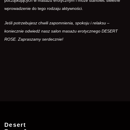
początkujących w masażu erotycznym i może stanowić świetne
wprowadzenie do tego rodzaju aktywności.
Jeśli potrzebujesz chwili zapomnienia, spokoju i relaksu –
koniecznie odwiedź nasz salon masażu erotycznego DESERT
ROSE. Zapraszamy serdecznie!
Desert
ZAREZERWUJ
ADDRESSES