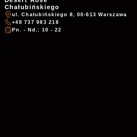
Desert Rose
Mon. - Sun.: 10 - 22
Usługa
*
Chałubińskiego
ul. Chałubińskiego 8, 00-613 Warszawa
+48 737 983 218
Pn. - Nd.: 10 - 22
Data i godzina
*
Wiadomość
Akceptuję
politykę prywatności
*