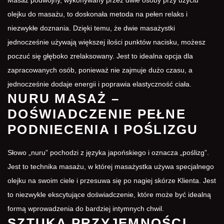
Masaż podwójny, wykonywany przez dwie osoby przy użyciu
olejku do masażu, to doskonała metoda na pełen relaks i
niezwykłe doznania. Dzięki temu, że dwie masażystki
jednocześnie używają większej ilości punktów nacisku, możesz
poczuć się głęboko zrelaksowany. Jest to idealna opcja dla
zapracowanych osób, ponieważ nie zajmuje dużo czasu, a
jednocześnie dodaje energii i poprawia elastyczność ciała.
NURU MASAŻ –
DOŚWIADCZENIE PEŁNE
PODNIECENIA I POŚLIZGU
Słowo „nuru” pochodzi z języka japońskiego i oznacza „poślizg”.
Jest to technika masażu, w której masażystka używa specjalnego
olejku na swoim ciele i przesuwa się po nagiej skórze Klienta. Jest
to niezwykle ekscytujące doświadczenie, które może być idealną
formą wprowadzenia do bardziej intymnych chwil.
SZTUKA PRZYJEMNOŚCI