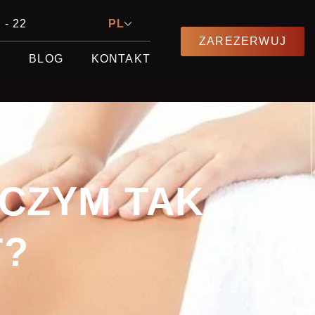
 - 22
PL
ZAREZERWUJ
E
BLOG
KONTAKT
 CZYM TAK
T?