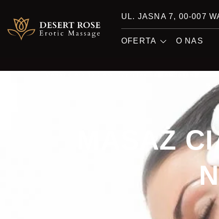
UL. JASNA 7, 00-007
OFERTA
O NAS
Home
/
Blog
/
Masaż ciało do ciała- czym tak naprawdę jest?
MASAŻ CI
N