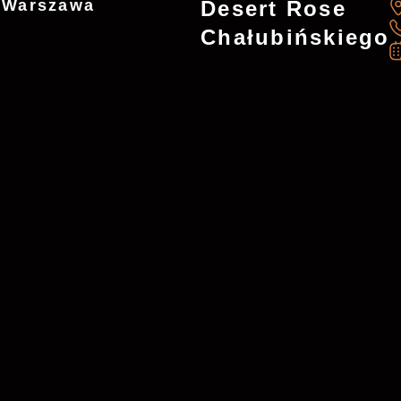
7 Warszawa
Desert Rose
Chałubińskiego
Desert Rose - Jasna
*
Ul. Jasna 7, 00-007 Warszawa
+48 736 735 518
desertrosewarsaw@gmail.com
Mon. - Sun.: 10 - 22