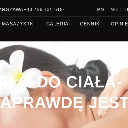
 WARSZAWA
+48 736 735 518
PN. - ND.: 10
MASAŻYSTKI
GALERIA
CENNIK
OPINI
AŁO DO CIAŁA-
APRAWDĘ JES