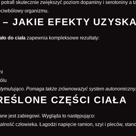
potrafi skutecznie zwiększyć poziom dopaminy i serotoniny a 
zeciwbólowy organizmu.
 – JAKIE EFEKTY UZYSK
ało do ciała
zapewnia kompleksowe rezultaty:
ni
ólu
i stymulująco. Pomaga także zrównoważyć system autonomiczny
EŚLONE CZĘŚCI CIAŁA
ane jest zabiegowi. Wygląda to następująco:
lność człowieka. Łagodzi napięcie ramion, szyi i pleców, stan