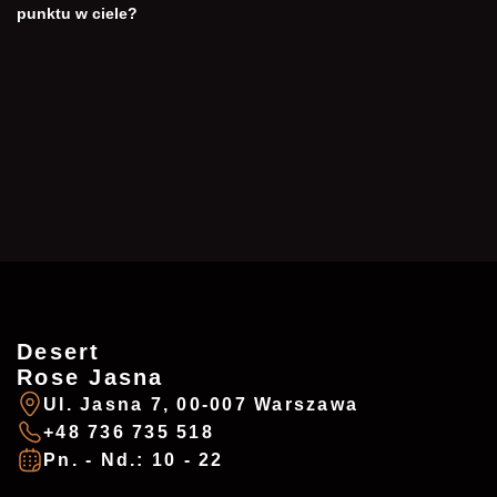
punktu w ciele?
Desert
ZAREZERWUJ
ADDRESSES
Rose Jasna
Ul. Jasna 7, 00-007 Warszawa
+48 736 735 518
Imię
*
Pn. - Nd.: 10 - 22
Desert Rose - Chałubińskiego