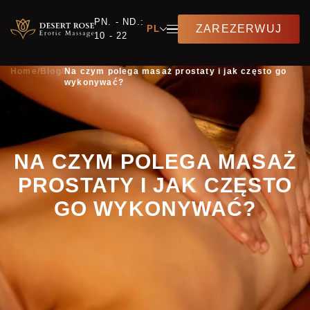
PN. - ND.:
ZAREZERWUJ
PL
10 - 22
Home
/
Blog
/
Na czym polega masaż prostaty i jak często go
wykonywać?
NA CZYM POLEGA MASAŻ
PROSTATY I JAK CZĘSTO
GO WYKONYWAĆ?