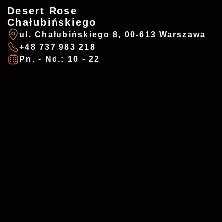
Desert Rose
Mon. - Sun.: 10 - 22
Usługa
*
Chałubińskiego
ul. Chałubińskiego 8, 00-613 Warszawa
+48 737 983 218
Pn. - Nd.: 10 - 22
Data i godzina
*
Wiadomość
Akceptuję
politykę prywatności
*