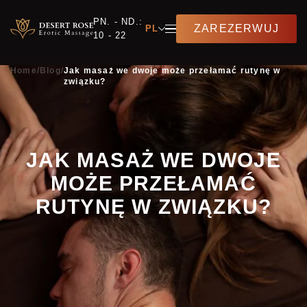
PN. - ND.:
ZAREZERWUJ
PL
10 - 22
Home
/
Blog
/
Jak masaż we dwoje może przełamać rutynę w
związku?
JAK MASAŻ WE DWOJE
MOŻE PRZEŁAMAĆ
RUTYNĘ W ZWIĄZKU?