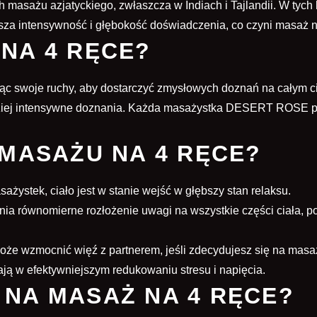
 masażu azjatyckiego, zwłaszcza w Indiach i Tajlandii. W tych 
ększa intensywność i głębokość doświadczenia, co czyni masa
NA 4 RĘCE?
jąc swoje ruchy, aby dostarczyć zmysłowych doznań na całym ci
rdziej intensywne doznania. Każda masażystka DESERT ROSE p
 MASAŻU NA 4 RĘCE?
żystek, ciało jest w stanie wejść w głębszy stan relaksu.
 równomierne rozłożenie uwagi na wszystkie części ciała, po
że wzmocnić więź z partnerem, jeśli zdecydujesz się na masa
ą w efektywniejszym redukowaniu stresu i napięcia.
 NA MASAŻ NA 4 RĘCE?