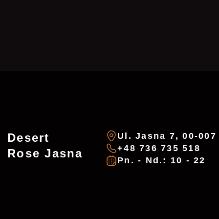
ZAREZERWU
ADDRESSES
Desert
Ul. Jasna 7, 00-00
+48 736 735 518
Rose Jasna
Imię
*
E-mail
*
Pn. - Nd.: 10 - 22
Desert Rose -
Chałubińskiego
Telefon
*
Lokalizacja