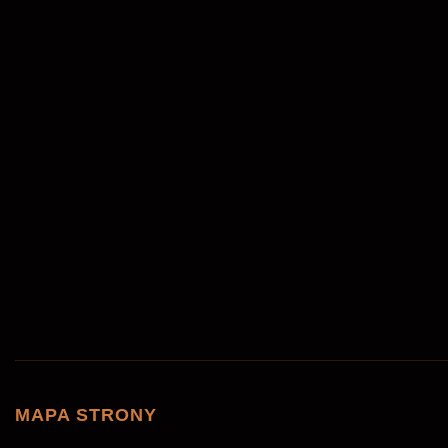
Ul. Chałubińskiego 8, 00-0613 Warszawa
+48 737 983 218
Usługa
*
desertrosewarsaw@gmail.com
Mon. - Sun.: 10 - 22
Data i godzina
*
Wiadomość
Akceptuję
politykę prywatności
*
MAPA STRONY
ZAREZERWUJ