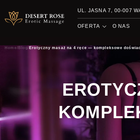
UL. JASNA 7, 00-007
OFERTA
O NAS
Home
/
Blog
/
Erotyczny masaż na 4 ręce — kompleksowe doświa
EROTYCZ
KOMPLE