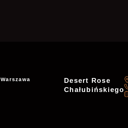
J
7 Warszawa
Desert Rose
Chałubińskiego
Desert Rose - Jasna
*
Ul. Jasna 7, 00-007 Warszawa