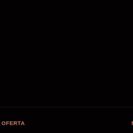
+48 736 735 518
desertrosewarsaw@gmail.com
Mon. - Sun.: 10 - 22
OFERTA