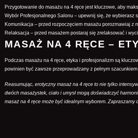
Przygotowanie do masażu na 4 ręce jest kluczowe, aby maksy
Wybór Profesjonalnego Salonu – upewnij się, że wybiera
Komunikacja – przed rozpoczęciem masażu porozmawiaj z ma
Relaksacja – przed masażem postaraj się zrelaksować i wyc
MASAŻ NA 4 RĘCE – ET
Podczas masażu na 4 ręce, etyka i profesjonalizm są kluczow
powinien być zawsze przeprowadzany z pełnym szacunkiem i
Reasumując, erotyczny masaż na 4 ręce to nie tylko intens
dwóch masażystek, ciało i umysł mogą doświadczyć harmonii
masaż na 4 ręce może być idealnym wyborem. Zapraszam