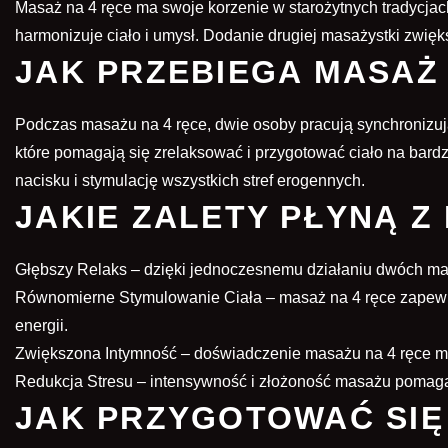
Masaż na 4 ręce ma swoje korzenie w starożytnych tradycjach
harmonizuje ciało i umysł. Dodanie drugiej masażystki zwi
JAK PRZEBIEGA MASAŻ 
Podczas
masażu na 4 ręce
, dwie osoby pracują synchronizu
które pomagają się zrelaksować i przygotować ciało na ba
nacisku i stymulację wszystkich stref erogennych.
JAKIE ZALETY PŁYNĄ Z
Głębszy Relaks – dzięki jednoczesnemu działaniu dwóch masa
Równomierne Stymulowanie Ciała – masaż na 4 ręce zapewnia
energii.
Zwiększona Intymność – doświadczenie masażu na 4 ręce mo
Redukcja Stresu – intensywność i złożoność masażu pomagaj
JAK PRZYGOTOWAĆ SIĘ