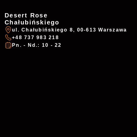
desertrosewarsaw@gmail.com
Desert Rose
Mon. - Sun.: 10 - 22
Usługa
*
Chałubińskiego
ul. Chałubińskiego 8, 00-613 Warszawa
+48 737 983 218
Pn. - Nd.: 10 - 22
Data i godzina
*
Wiadomość
Akceptuję
politykę prywatności
*