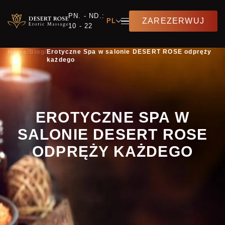
PN. - ND.:
ZAREZERWUJ
PL
10 - 22
Home
/
Blog
/
Erotyczne Spa w salonie DESERT ROSE odpręży
każdego
EROTYCZNE SPA W
SALONIE DESERT ROSE
ODPRĘŻY KAŻDEGO