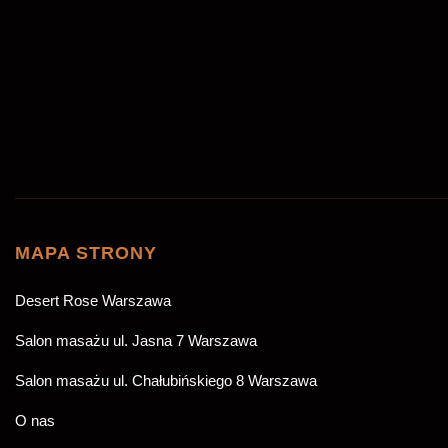
Data i godzina
*
Wiadomość
Akceptuję
politykę prywatności
*
MAPA STRONY
ZAREZERWUJ
Desert Rose Warszawa
Salon masażu ul. Jasna 7 Warszawa
Salon masażu ul. Chałubińskiego 8 Warszawa
O nas