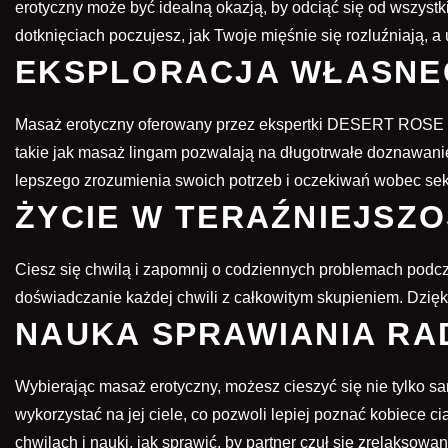
erotyczny
może być idealną okazją, by odciąć się od wszystki
dotknięciach poczujesz, jak Twoje mięśnie się rozluźniają, a
EKSPLORACJA WŁASNEG
Masaż erotyczny oferowany przez ekspertki DESERT ROSE to
takie jak masaż lingam pozwalają na długotrwałe doznawanie
lepszego zrozumienia swoich potrzeb i oczekiwań wobec sek
ŻYCIE W TERAŹNIEJSZO
Ciesz się chwilą i zapomnij o codziennych problemach podc
doświadczanie każdej chwili z całkowitym skupieniem. Dzięk
NAUKA SPRAWIANIA RA
Wybierając masaż erotyczny, możesz cieszyć się nie tylko
wykorzystać na jej ciele, co pozwoli lepiej poznać kobiece
chwilach i nauki, jak sprawić, by partner czuł się zrelaksowan