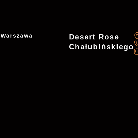
J
7 Warszawa
Desert Rose
Chałubińskiego
Desert Rose - Jasna
*
Ul. Jasna 7, 00-007 Warszawa
+48 736 735 518
desertrosewarsaw@gmail.com
Mon. - Sun.: 10 - 22