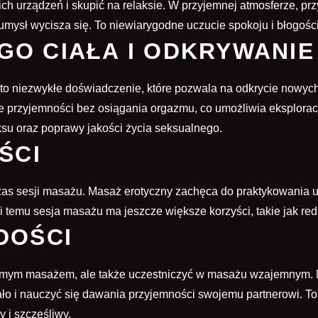
ch urządzeń i skupić na relaksie. W przyjemnej atmosferze, prz
 umysł wycisza się. To niewiarygodne uczucie spokoju i błogości
O CIAŁA I ODKRYWANI
 niezwykłe doświadczenie, które pozwala na odkrycie nowych
 przyjemności bez osiągania orgazmu, co umożliwia eksploracj
su oraz poprawy jakości życia seksualnego.
ŚCI
zas sesji masażu.
Masaż erotyczny
zachęca do praktykowania u
i temu sesja masażu ma jeszcze większe korzyści, takie jak re
DOŚCI
 samym masażem, ale także uczestniczyć w masażu wzajemnym. 
 ciało i nauczyć się dawania przyjemności swojemu partnerowi. 
y i szczęśliwy.