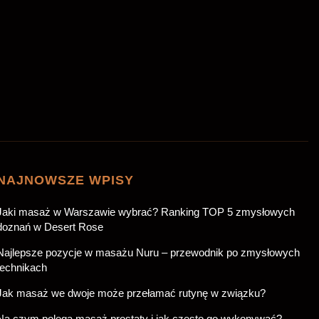
NAJNOWSZE WPISY
Jaki masaż w Warszawie wybrać? Ranking TOP 5 zmysłowych
doznań w Desert Rose
Najlepsze pozycje w masażu Nuru – przewodnik po zmysłowych
technikach
Jak masaż we dwoje może przełamać rutynę w związku?
Na czym polega masaż prostaty i jak często go wykonywać?