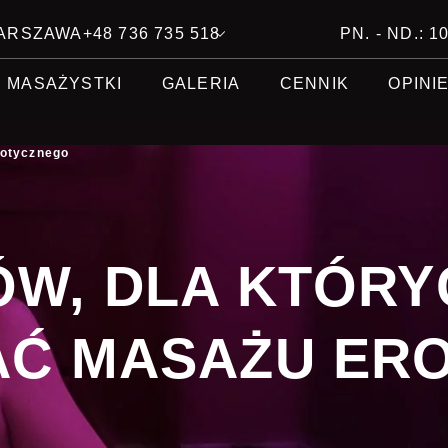
 WARSZAWA
+48 736 735 518
PN. - ND.: 10
MASAŻYSTKI
GALERIA
CENNIK
OPINI
rotycznego
W, DLA KTÓR
Ć MASAŻU ER