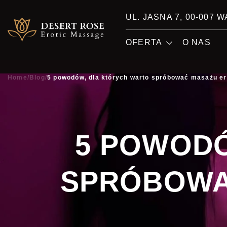
UL. JASNA 7, 00-007
OFERTA
O NAS
Home
/
Blog
/
5 powodów, dla których warto spróbować masażu e
5 POWODÓ
SPRÓBOWA